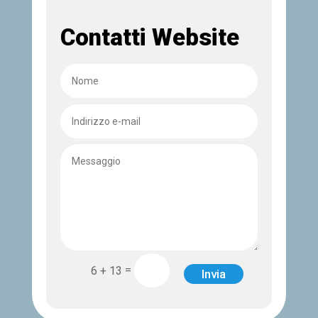
Contatti Website
=
6 + 13
Invia