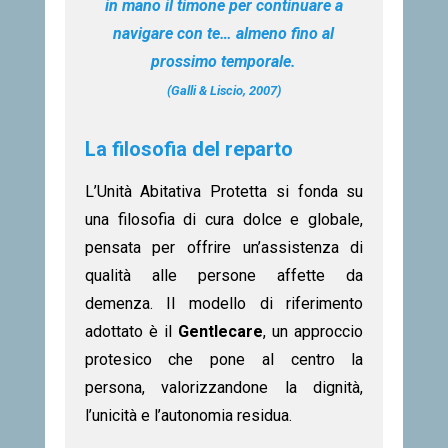
in mano il timone per continuare a
navigare con te… almeno fino al
prossimo temporale.
(Galli & Liscio, 2007)
La filosofia del reparto
L’Unità Abitativa Protetta si fonda su
una filosofia di cura dolce e globale,
pensata per offrire un’assistenza di
qualità alle persone affette da
demenza. Il modello di riferimento
adottato è il
Gentlecare
, un approccio
protesico che pone al centro la
persona, valorizzandone la dignità,
l’unicità e l’autonomia residua.