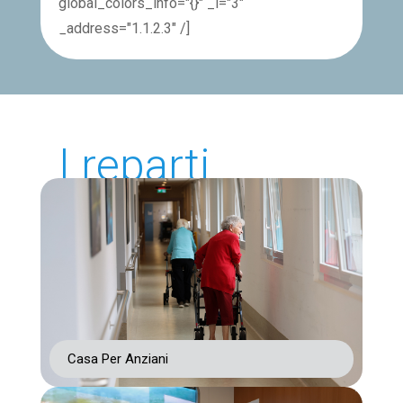
global_colors_info="{}" _i="3"
_address="1.1.2.3" /]
I reparti
Casa Per Anziani